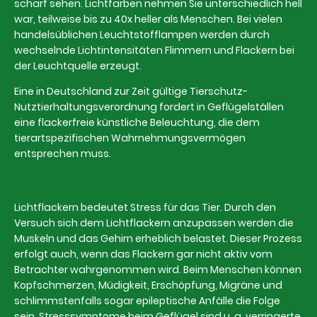
scharf sehen. Lichtfarben nehmen Sie unterschiedlich hell
war, teilweise bis zu 40x heller als Menschen. Bei vielen
handelsüblichen Leuchtstofflampen werden durch
wechselnde Lichtintensitäten Flimmern und Flackern bei
der Leuchtquelle erzeugt.
Eine in Deutschland zur Zeit gültige Tierschutz-
Nutztierhaltungsverordnung fordert in Geflügelställen
eine flackerfreie künstliche Beleuchtung, die dem
tierartspezifischen Wahrnehmungsvermögen
entsprechen muss.
Lichtflackern bedeutet Stress für das Tier. Durch den
Versuch sich dem Lichtflackern anzupassen werden die
Muskeln und das Gehirn erheblich belastet. Dieser Prozess
erfolgt auch, wenn das Flackern gar nicht aktiv vom
Betrachter wahrgenommen wird. Beim Menschen können
Kopfschmerzen, Müdigkeit, Erschöpfung, Migräne und
schlimmstenfalls sogar epileptische Anfälle die Folge
sein. Stresssymptome beim Geflügel sind u. a. verringerte